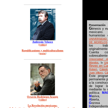
---------------------------------------
Presentación
G
énesis y e
mexica
humanistas 
UNIVERSIDAD
Ambrosio Velasco
DE MORELOS
(video)
los trab
originalme
Republicanismo y multiculturalismo
Cuenta
(
texto
)
sobresalie
---------------------------------------
Universidad 
Morelos
, la
Uni
Reyes en Cu
,
Robert
Cátedr
,
Juan Villoro
C
á
Este progra
permanente pa
a la construc
de lograr l
mediante la 
política:
MA
M
asiva,
Octavio Rodríguez Araujo
A
bierta,
(video)
G
ozosa
La Revolución mexicana:
I
ndependiente