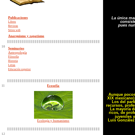
Publicaciones
La única ma
consist
Libros
pues nunc
Revistas
Sitios web
Anarquismo y zapatismo
10
Seminarios
Antropología
Filosofía
Historia
Letras
Educación superior
11
Ecosofía
Aunque pocos,
XIX mexicano) 
Los del par
recursos, profe
La mayoría d
ricos, de prof
juveniles 
Luis González
Ecología y humanismo
12