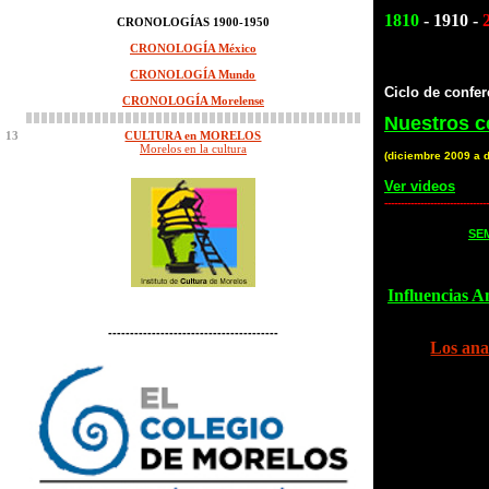
1810
- 1910 -
CRONOLOGÍAS 1900-1950
CRONOLOGÍA México
CRONOLOGÍA Mundo
Ciclo de confer
CRONOLOGÍA Morelense
Nuestros c
13
CULTURA en MORELOS
Morelos en la cultura
(diciembre 2009 a 
Ver videos
--------------------------------
SE
Influencias A
---------------------------------------
Los ana