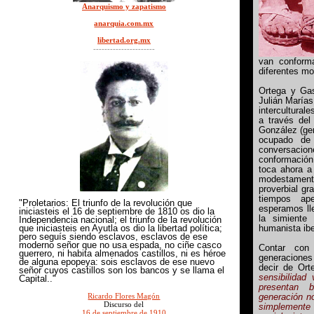
Anarquismo y zapatismo
anarquia.com.mx
libertad.org.mx
----------------------
van conforma
diferentes m
Ortega y Gas
Julián Marías
intercultural
a través del
González (ge
ocupado de 
conversacion
conformación
toca ahora a 
modestamen
proverbial gr
tiempos ap
"Proletarios: El triunfo de la revolución que
esperamos ll
iniciasteis el 16 de septiembre de 1810 os dio la
la simiente
Independencia nacional; el triunfo de la revolución
que iniciasteis en Ayutla os dio la libertad política;
humanista ib
pero seguís siendo esclavos, esclavos de ese
moderno señor que no usa espada, no ciñe casco
Contar con
guerrero, ni habita almenados castillos, ni es héroe
generaciones
de alguna epopeya: sois esclavos de ese nuevo
decir de Ort
señor cuyos castillos son los bancos y se llama el
sensibilidad
Capital.."
presentan 
Ricardo Flores Magón
generación n
Discurso del
simplemente
16 de septiembre de 1910