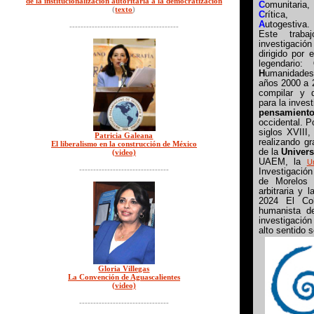
de la institucionalización autoritaria a la democratización
C
omunitaria,
(
texto
)
C
rítica,
A
utogestiva.
---------------------------------------
Este traba
investigació
dirigido por 
legendario:
H
umanidade
años 2000 a 2
compilar y d
para la invest
pensamient
occidental. P
siglos XVIII
Patricia Galeana
realizando g
El liberalismo en la construcción de México
de la
Univers
(video)
UAEM, la
U
--------------------------------
Investigació
de Morelos 
arbitraria y 
2024 El Col
humanista d
investigació
alto sentido 
Gloria Villegas
La Convención de Aguascalientes
(video)
--------------------------------