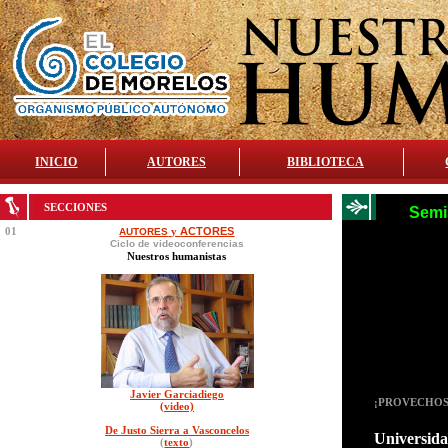
INICIO
AUTORES
BIBLIOTECA
SECCIONES
Semi
01
y
ACTORES
AUTORES
Ciclo de videoconferencias
Nuestros humanistas
Javier Garciadiego
¡PROVECHOS
(video)
De Justo Sierra a Vasconcelos
Universida
(
texto
)