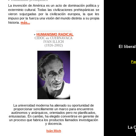
La invención de América es un acto de dominación política y
exterminio cultural. Todas las civilizaciones prehispánicas se
vieron sojuzgadas por la civilización europea, la que les
impuso por la fuerza una visión del mundo distinta a su propia
historia.
más...
-----------------------------
HUMANISMO RADICAL
CIDOC en CUERNAVACA
IVAN ILLICH
(1926-2002)
El liber
Fa
La universidad moderna ha alienado su oportunidad de
proporcionar sencillamente un marco para encuentros
autónomos y anárquicos, orientados pero no planificados,
entusiastas. En cambio, ha elegido convertirse en gerente de
un proceso que fabrica los productos llamados investigación
y docencia.
La C
Iván Illich