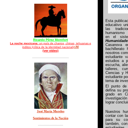
Esta publica
educativo un
las tradic
humanismo m
en el si
Ricardo Pérez Montfort
Humanidade
La noche mexicana:
un país de charros, chinas, tehuanas e
Casanova 
M
inditos (crítica de la identidad nacional)
A
bachillerat
(ver video)
nosotros com
estudiante 
--------------------------------
estudios a p
escucha, alie
talleres, cu
Ciencias y H
estudiante po
tema de inve
El punto de 
defina su pr
grado en C
investigación
lograr conc
José María Morelos
Nuestros h
contar con la
Sentimientos de la Nación
para su cor
también, con
----------------------
estudiante