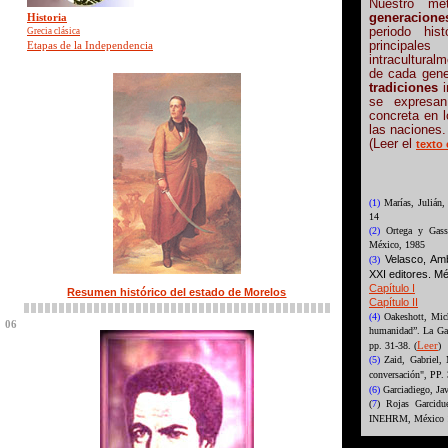
Nuestro mé
generacione
Historia
periodo his
Grecia clásica
principal
Etapas de la Independencia
intracultura
de cada gene
tradiciones
i
se expresa
concreta en l
las naciones.
(Leer el
texto
(1)
Marías, Julián, 
14
(2)
Ortega y Gasse
México, 1985
Velasco, Am
(3)
XXI editores. Mé
Capítulo I
Resumen histórico del estado de Morelos
Capítulo I
I
(4)
Oakeshott, Mich
06
humanidad”. La Ga
Leer
pp. 31-38. (
)
(5)
Zaid, Gabriel, 
conversación", PP. 
(6)
Garciadiego, Jav
(
7
) Rojas Garcidue
INEHRM, México 