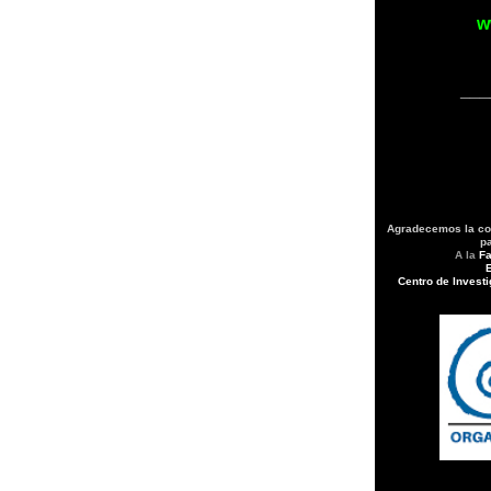
w
___
Agradecemos la con
p
A la
Fa
Centro de Invest