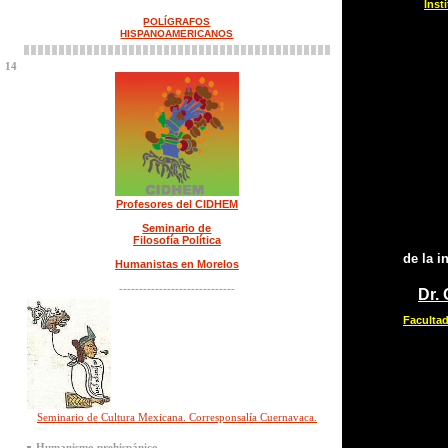
Inst
POLÍGRAFOS
HISPANOAMERICANOS
14
Profesores del CIDHEM
Seminario de
Filosofía Política
de la i
Humanistas en Morelos
-----------------------------
Dr.
Facultad
Seminario de Cultura Mexicana. Corresponsalía Cuernavaca.
Humanismo prehispánico