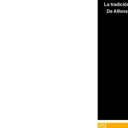
La tradici
2
De Alfons