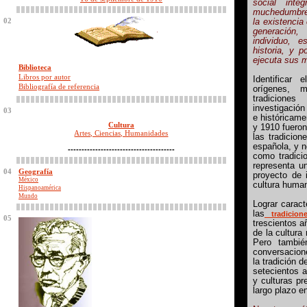
social int
muchedumbre,
02
la existencia
generación
individuo, 
historia, y 
ejecuta sus 
Biblioteca
Libros por autor
Identificar
Bibliografía de referencia
orígenes, 
tradicione
investigación
03
e históricame
Cultura
y 1910 fuero
Artes, Ciencias, Humanidades
las tradicio
española, y n
---------------------------------------
como tradici
representa un
04
Geografía
proyecto de 
México
cultura human
Hispanoamérica
Mundo
Lograr caract
las
tradicion
05
trescientos 
de la cultura
Pero también
conversacion
la tradición 
setecientos 
y culturas pr
largo plazo e