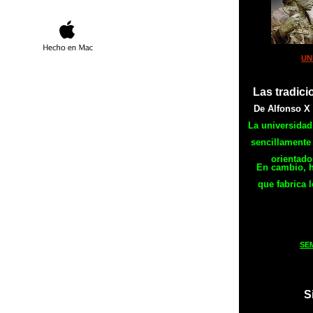
UN
Las tradic
De Alfonso X 
La universida
sencillamente
orientado
En cambio, h
que fabrica 
SE
S