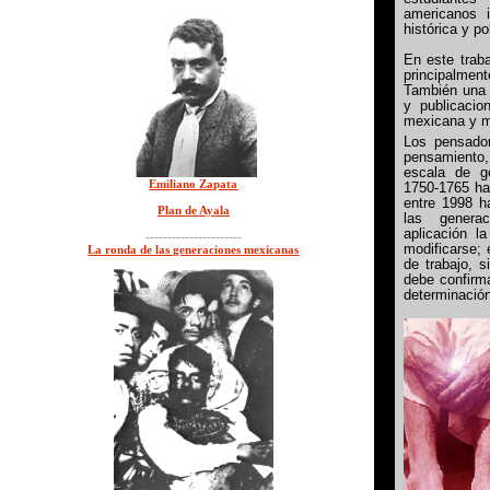
americanos 
histórica y p
En este trab
principalment
También una 
y publicacion
mexicana y m
Los pensado
pensamiento
escala de g
Emiliano Zapata
1750-1765 ha
entre 1998 h
Plan de Ayala
las genera
aplicación l
----------------------
modificarse; 
La ronda de las generaciones mexicanas
de trabajo, s
debe confirm
determinació