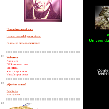
Humanistas mexicanos
w
Generaciones del pensamiento
Universida
Polígrafos hispanoamericanos
La tradi
De Alfonso
Conferen
07
Weboteca
Audioteca
Bibliotecas en línea
Videoteca
Confer
Vínculos por autor
G
ener
Vínculos por temas
08
¿Quiénes somos?
Estudiantes
Investigadores
09