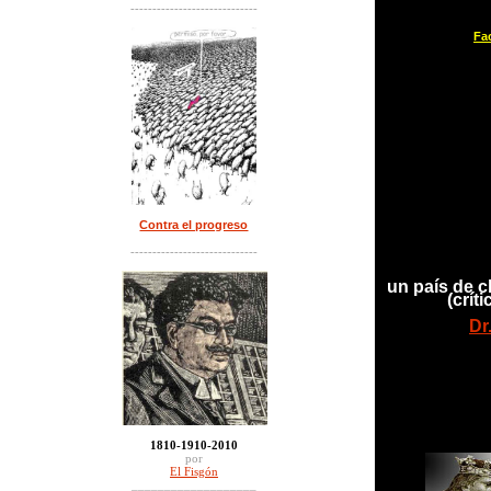
-----------------------------
Fa
Contra el progreso
-----------------------------
un país de c
(crít
Dr
1810-1910-2010
por
El Fisgón
___________________